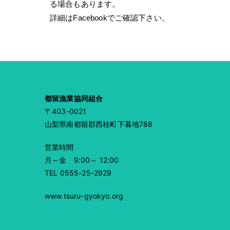
る場合もあります。
詳細はFacebookでご確認下さい。
都留漁業協同組合
〒403-0021
山梨県南都留郡西桂町下暮地788
営業時間
月～金 9:00～ 12:00
TEL
0555-25-2929
www.tsuru-gyokyo.org