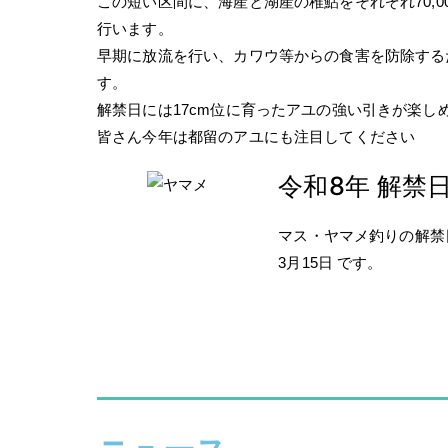
この短い区間に、海産と湖産の稚鮎をそれぞれ70,000
行います。
早期に放流を行い、カワウ等からの食害を防除する
す。
解禁日には17cm位に育ったアユの強い引きが楽し
皆さん今年は都留のアユにも注目してください
令和8年 解禁
マス・ヤマメ釣りの解禁
3
月15日 です。