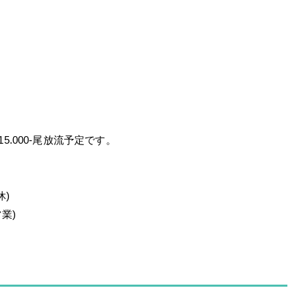
5.000-尾放流予定です。
休)
業)