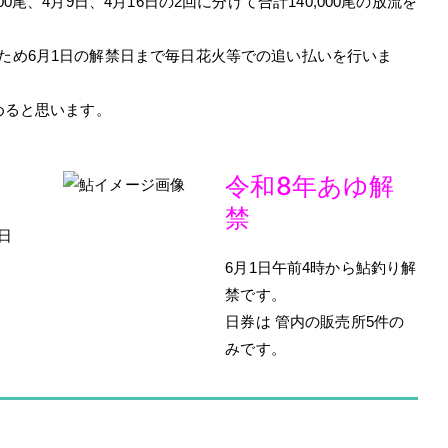
尾、4月9日、4月16日の2回に分けて合計140,000尾の放流を
ため6月1日の解禁日まで毎日花火等での追い払いを行いま
めると思います。
日
令和8年あゆ解
禁
日
6月1日午前4時から鮎釣り解
禁です。
日券は 管内の販売所5件の
みです。