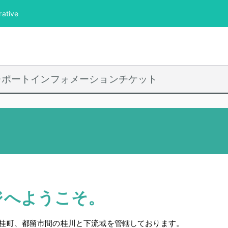
tive
都留漁業協同組合 
未来のために自然保護活動する Tsuru Fisheries Cooper
レポート
インフォメーション
チケット
ジへようこそ。
桂町、都留市間の桂川と下流域を管轄しております。