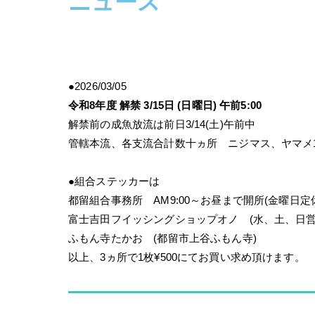
ニュース
●2026/03/05
令和8年度 解禁 3/15日 (日曜日) 午前5:00
解禁前の成魚放流は
前日3/14(土)午前中
管轄本流、各支流合計数十ヵ所
ニジマス、ヤマメ1
●組合ステッカーは
都留組合事務所 AM9:00～お昼まで開所(金曜日定
富士吉田フイッシングショップオノ (水、土、日営
ふもん寺たかお (都留市上谷ふもん寺)
以上、3ヵ所で1枚¥500にてお買い求め頂けます。